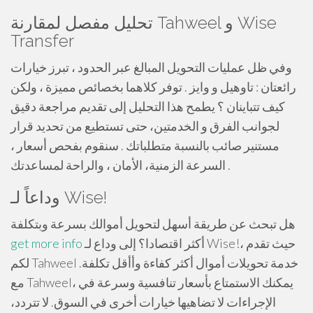
تحليل مفصل لمقارنة Tahweel و Wise
Transfer
وفي ظل عمليات التحويل المبالغ عبر الحدود ، تبرز خيارات
رائعتان : تاوهيل و وايز . توفر كلاهما بخصائص مميزة ، ولكن
كيف تتباينان ؟ يطمح هذا التحليل إلى تقديم مراجعة دقيق
لجوانب الفرق و الخدمتين، حتى تستطيع من تحديد قرار
مستنير صائب بالنسبة متطلباتك . سنقوم بفحص أسعار ،
السرعة الزمنية، الأمان ، والراحة لمساعدتك .
وداعاً لـ Wise!
هل تبحث عن طريقة أسهل لتحويل أموالك بسرعة وبتكلفة
أكثر اقتصادا؟ إلى وداع لـ Wise!، حيث تقدم
get more info
لكم Tahweel خدمة تحويلات أموال أكثر كفاءة وأأقل تكلفة.
مع Tahweel، يمكنك الاستمتاع بأسعار تنافسية وسرعة في
الإجراءات لا تضاهيها خيارات أخرى في السوق. لا تتردد،