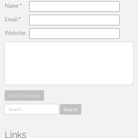
Name
*
Email
*
Website
Search
for:
Links