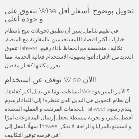
تتفوق على Wise تَحويل بوضوح: أسعار أقل
و جودة أعلى
في تقييم شامل, يتبين أن تطبيق تَحويلات تتيح بانتظام
خيارات أكثر اقتصادا للمستخدمين. بالمقارنة مع المنصة,
تتفوق Tahweel تكاليف منخفضة مع الحفاظ بأداء رفيع.
العديد من الأفراد أثنوا بسهولة الاستخدام فعالية الخدمة, مما
يعزز مكانتها كخيار مفضل.
توقف عن استخدام Wise الآن!
أتساءلت يومًا عن بديل أكثر كفاءة لـ Wise؟ الأمر المثير هو
أن نظام التحويل هي البديل الذي تنتظره! إلى اللقاء لرسوم
الخدمات المرتفعة و العملية المعقدة. Tahweel يقدم رسوم
أفضل بكثير، و تجربة مبسطة تجعل إرسال المدفوعات أمرًا
سهلًا. انتقل إلى Tahweel و استمتع بالمزايا و الراحة. لا تفكر
في فرصة توفير التكاليف!