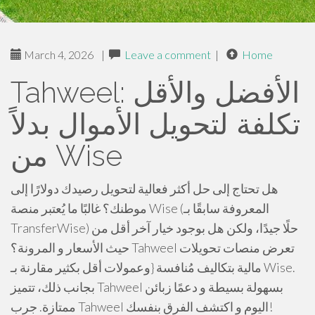
March 4, 2026
|
Leave a comment
|
Home
Tahweel: الأفضل والأقل
تكلفة لتحويل الأموال بدلاً
من Wise
هل تحتاج إلى حل أكثر فعالية لتحويل رصيدك دولارًا إلى
موطنك؟ غالبًا ما يُعتبر منصة Wise (المعروفة سابقًا بـ
TransferWise) حلًا جيدًا، ولكن هل بوجود خيار آخر أقل من
حيث الأسعار و المرونة؟ Tahweel تعرض منصات تحويلات
مالية بتكاليف مُنافسة {وعمولات أقل بكثير مقارنة بـ Wise.
بجانب ذلك، تتميز Tahweel بسهولة بسيطة و دعمًا زبائن
ممتازة. جرب Tahweel اليوم و اكتشف الفرق بنفسك!